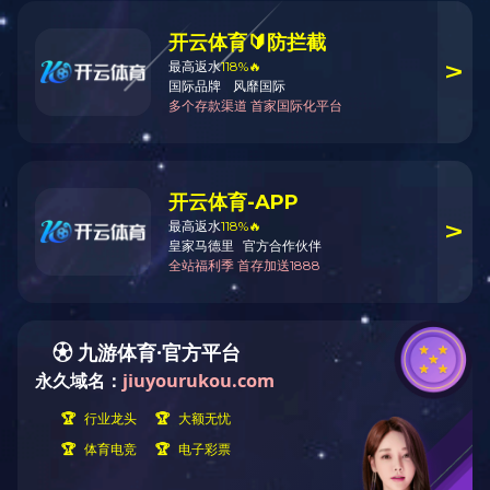
班组“动力源”
2025.09.01
|
浏览：256
《济宁日报》三版｜山东鲁泰化学有限公司 打好降本增效
攻坚战
2025.09.01
|
浏览：267
《济宁日报》三版｜山东鲁泰建材有限公司 探索仓储管理
新模式提高库存管理
2025.09.01
|
浏览：354
《济宁日报》三版｜山东鲁泰化学有限公司 打好迎峰度夏
主动仗
2025.09.01
|
浏览：327
人民网+丨山东鲁泰控股集团成功揭榜山东省重大科技创新
工程项目
2025.07.14
|
浏览：373