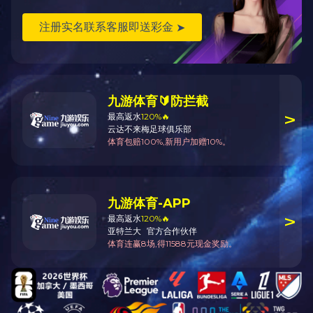
《济宁日报》三版｜山东鲁泰热电有限公司 降本增效跑出
“加速度”
2025.09.01
|
浏览：309
山东国资｜鹿洼煤矿：同度紧日子，共拼好日子
2025.07.14
|
浏览：345
<<
1
2
3
>
>>
企业概况
|
联系电话
|
微信关注
© 2015-2022 沙巴足球通道（中国）有限公司 版权所有
鲁ICP备12029946号
网站信息安全投诉举报电话：0537-5126029
邮箱：ltkgkjxxzx@163.com
球赛下注平台（中国）官网首页
|
爱游戏网页版
|
星空线上官网(集团)官方网站
|
乐竞官网_乐竞(中国)
一站式服务平台
|
九游娱乐（NineGameSports）官方网站
|
mksports
|
JIUYOU九游体育(中国区)官方网