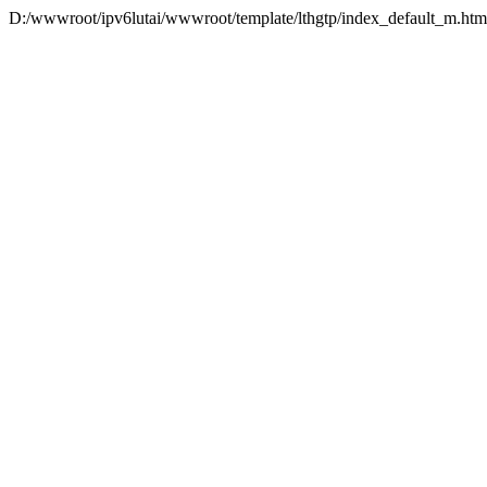
D:/wwwroot/ipv6lutai/wwwroot/template/lthgtp/index_default_m.ht